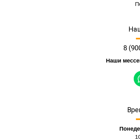
На
8 (90
Наши мессе
Вре
Понеде
1